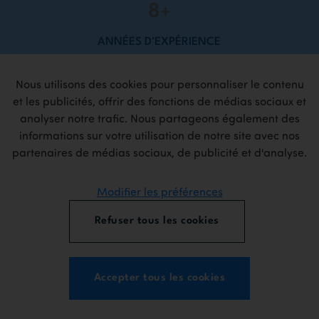
+
25
ANNÉES D'EXPÉRIENCE
Nous utilisons des cookies pour personnaliser le contenu
et les publicités, offrir des fonctions de médias sociaux et
4
+
analyser notre trafic. Nous partageons également des
informations sur votre utilisation de notre site avec nos
PROJETS DESIGN & BUILD
partenaires de médias sociaux, de publicité et d'analyse.
Modifier les préférences
Refuser tous les cookies
Accepter tous les cookies
Projets à l'honneur