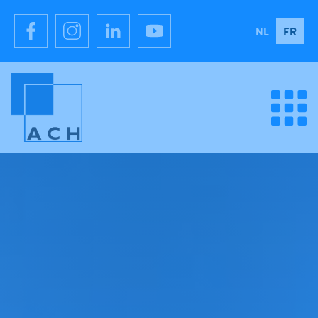
NL
FR