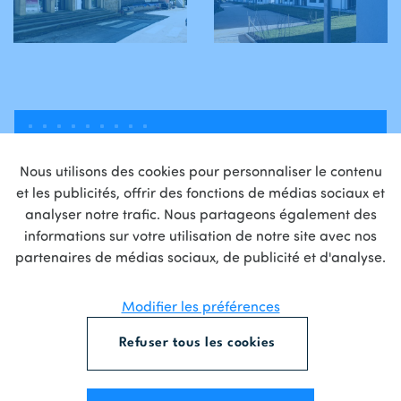
Nous utilisons des cookies pour personnaliser le contenu
A PROPOS
et les publicités, offrir des fonctions de médias sociaux et
analyser notre trafic. Nous partageons également des
Avec plus de 400
informations sur votre utilisation de notre site avec nos
partenaires de médias sociaux, de publicité et d'analyse.
projets réalisés pour des
Modifier les préférences
gouvernements et des
Refuser tous les cookies
entreprises, ACH est un