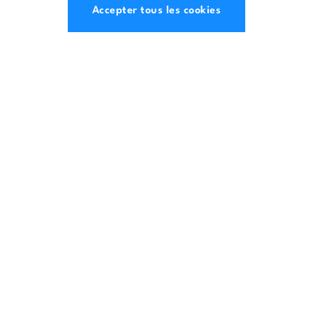
spécialiste
du conseil en
Accepter tous les cookies
construction.
Contact
ACH Construct