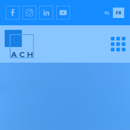
NL
FR