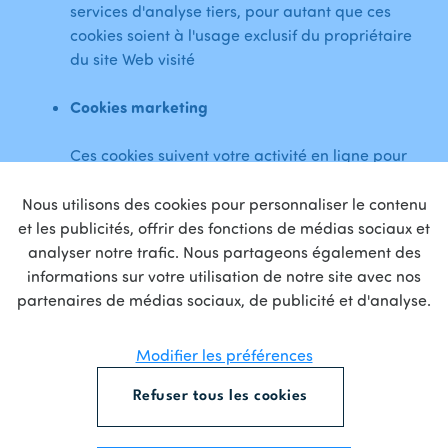
services d'analyse tiers, pour autant que ces
cookies soient à l'usage exclusif du propriétaire
du site Web visité
Cookies marketing
Ces cookies suivent votre activité en ligne pour
aider les annonceurs à diffuser des annonces
plus pertinentes ou pour limiter la fréquence à
Nous utilisons des cookies pour personnaliser le contenu
laquelle vous voyez une annonce. Ces cookies
et les publicités, offrir des fonctions de médias sociaux et
peuvent partager ces informations avec d'autres
analyser notre trafic. Nous partageons également des
organisations ou annonceurs. Ce sont des cookies
informations sur votre utilisation de notre site avec nos
permanents et proviennent presque toujours de
partenaires de médias sociaux, de publicité et d'analyse.
tiers.
Modifier les préférences
Lorsque vous désactivez les cookies, toutes les
fonctionnalités du site pourront ne pas fonctionner
Refuser tous les cookies
normalement, ce qui peut également influencer la facilité
d'utilisation du site Web. De plus, le refus des cookies n'a