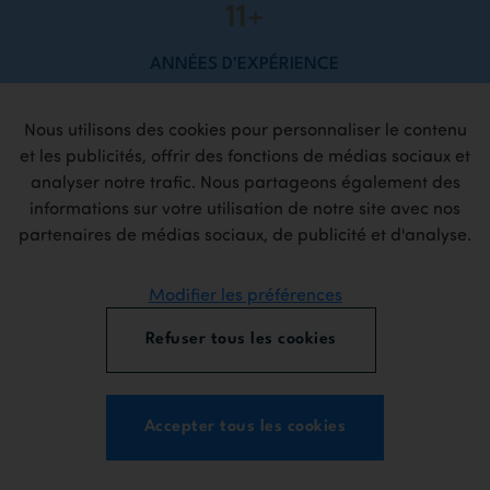
+
31
ANNÉES D'EXPÉRIENCE
Nous utilisons des cookies pour personnaliser le contenu
et les publicités, offrir des fonctions de médias sociaux et
5
+
analyser notre trafic. Nous partageons également des
informations sur votre utilisation de notre site avec nos
PROJETS DESIGN & BUILD
partenaires de médias sociaux, de publicité et d'analyse.
Modifier les préférences
Refuser tous les cookies
Accepter tous les cookies
Projets à l'honneur