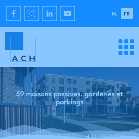
NL
FR
59 maisons passives, garderies et
parkings
Accueil
Réalisations
HUILERIES - 59 logements passifs, crèche et parking - Forest (Bruxelles)
-
-