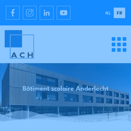
NL
FR
Bâtiment scolaire Anderlecht
Accueil
Réalisations
LYSEM - bâtiment scolaire - Anderlecht
-
-