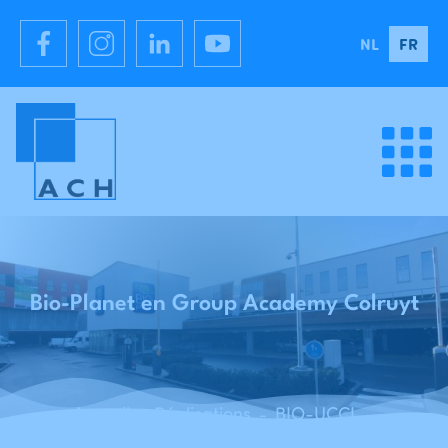
NL
FR
Bio-Planet en Group Academy Colruyt
Accueil
Réalisations
BIO-UCCLE - Bio-Planet et Group Academy Colruyt - Uccle
-
-