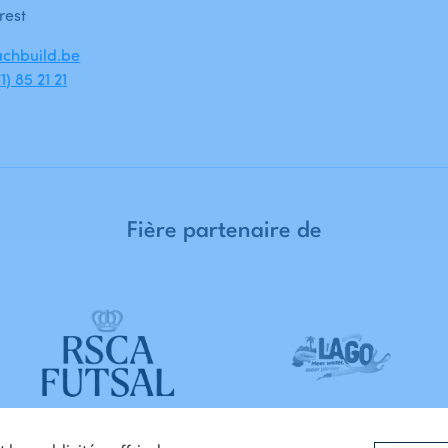
rest
chbuild.be
1) 85 21 21
Fière
partenaire
de