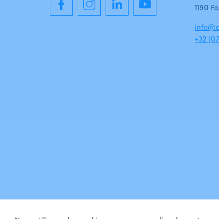
1190 Fo
info@a
+32 (07