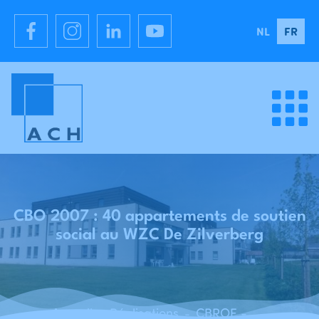
NL
FR
CBO 2007 : 40 appartements de soutien
social au WZC De Zilverberg
Accueil
Réalisations
CBROE - CBO 2007 - 40 logements sociaux adossants à la MRS De Zilverberg - Roeselare
-
-