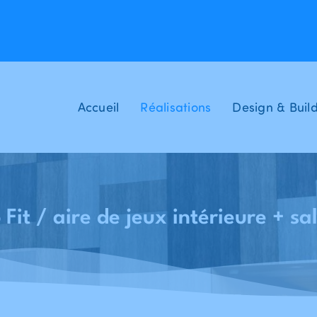
Accueil
Réalisations
Design & Buil
Fit / aire de jeux intérieure + sa
Accueil
Réalisations
ZWEVEZ - Piscine Lago Club Fit / aire de jeux intérieure + salle de sport “Speel” - Zwevegem
-
-