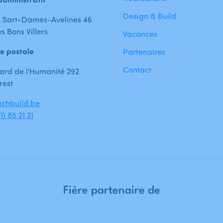
Design & Build
 Sart-Dames-Avelines 46
s Bons Villers
Vacances
e postale
Partenaires
Contact
ard de l'Humanité 292
rest
chbuild.be
1) 85 21 21
Fière
partenaire
de