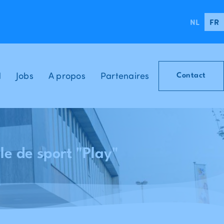
NL
FR
d
Jobs
A propos
Partenaires
Contact
lle de sport "Play"