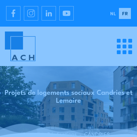
NL
FR
Projets de logements sociaux Candries et
Lemaire
Accueil
Réalisations
CANDRIES - Projets de logements sociaux Candries et Lemaire - Molenbeek-St-Jean
-
-