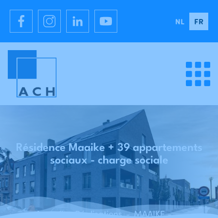
NL
FR
Résidence Maaike + 39 appartements
sociaux - charge sociale
Accueil
Réalisations
MAAIKE - Résidence Maaike + 39 logements sociaux – Charge Sociale - Assebroek (Bruges)
-
-