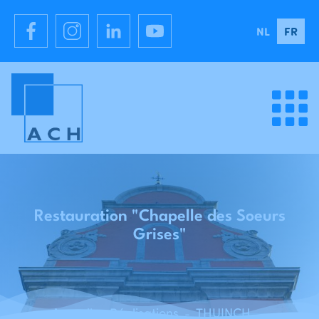
NL
FR
Restauration "Chapelle des Soeurs
Grises"
Accueil
Réalisations
THUINCHAP - Restauration “Chapelle des Soeurs Grises” - thuin
-
-