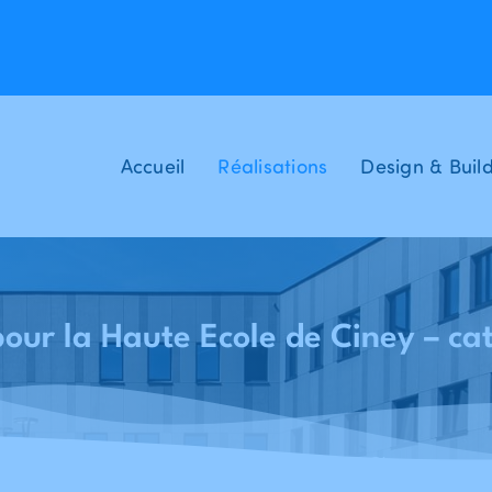
Accueil
Réalisations
Design & Buil
ur la Haute Ecole de Ciney – c
Accueil
Réalisations
ECOLE CINEY - Nouveau bâtiment pour la Haute Ecole de Ciney – catégorie agronomique
-
-