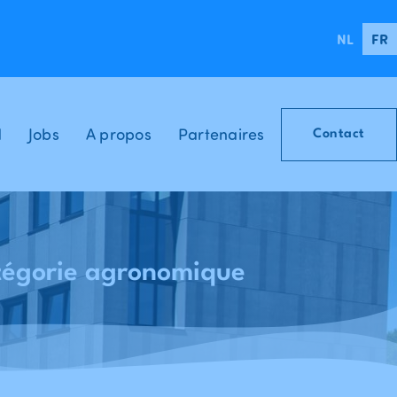
NL
FR
d
Jobs
A propos
Partenaires
Contact
atégorie agronomique