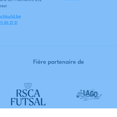
rest
chbuild.be
1) 85 21 21
Fière
partenaire
de