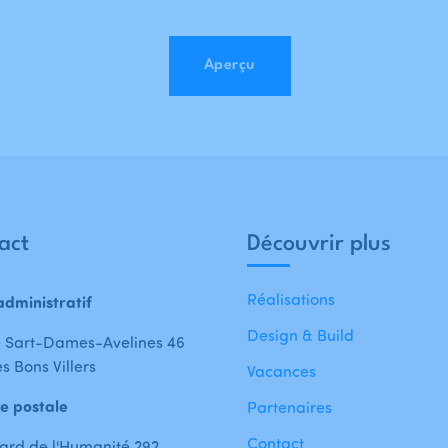
Aperçu
act
Découvrir plus
Réalisations
administratif
Design & Build
 Sart-Dames-Avelines 46
s Bons Villers
Vacances
e postale
Partenaires
Contact
ard de l'Humanité 292