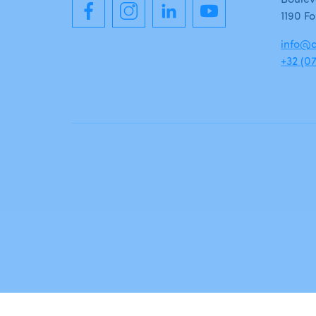
1190 Fo
info@a
+32 (07