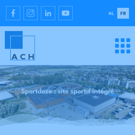
NL
FR
Sportdoze : site sportif intégré
Accueil
Réalisations
SPORTDOZE - site sportif intégré - Blankenberge
-
-