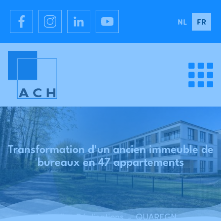
NL
FR
Transformation d'un ancien immeuble de
bureaux en 47 appartements
Accueil
Réalisations
QUAREGNON - Transformatie van oude kantoren in 47 appartementen
-
-