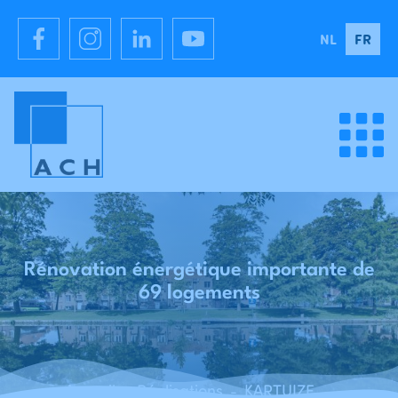
NL
FR
Rénovation énergétique importante de
69 logements
Accueil
Réalisations
KARTUIZER - Ingrijpende energetische renovatie van 69 woningen
-
-