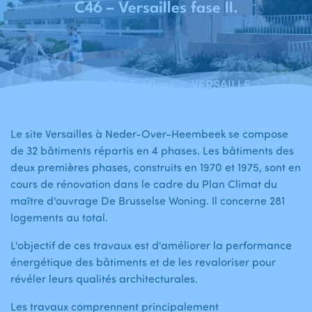
C46 – Versailles fase II.
Accueil
Réalisations
VERSAILLES - Renovation, isolation de l'enveloppe, installation d'un système de ventilation et renovation de certains éléments architectoniques et techniques dans les bâtiments C 45 – Versailles phase I et C46 – Versailles phase II.
-
-
Le site Versailles à Neder-Over-Heembeek se compose
de 32 bâtiments répartis en 4 phases. Les bâtiments des
deux premières phases, construits en 1970 et 1975, sont en
cours de rénovation dans le cadre du Plan Climat du
maître d'ouvrage De Brusselse Woning. Il concerne 281
logements au total.
L'objectif de ces travaux est d'améliorer la performance
énergétique des bâtiments et de les revaloriser pour
révéler leurs qualités architecturales.
Les travaux comprennent principalement