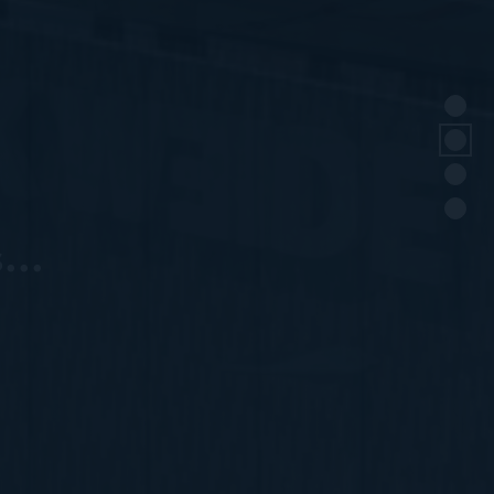
...
...
...
...