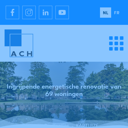
NL
FR
Ingrijpende energetische renovatie van
69 woningen
Home
Realisaties
KARTUIZER - Ingrijpende energetische renovatie van 69 woningen
-
-