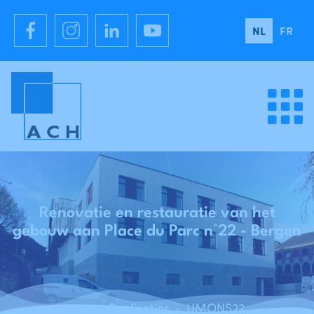
NL
FR
Renovatie en restauratie van het
gebouw aan Place du Parc n°22 - Bergen
Home
Realisaties
UMONS22 - Renovatie en restauratie van het gebouw aan de Place du Parc n°22 - Mons
-
-