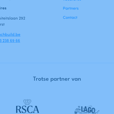
dres
Partners
Contact
teitslaan 292
rst
chbuild.be
)3 238 69 66
Trotse
partner
van