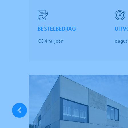
BESTELBEDRAG
UITV
€3,4 miljoen
august