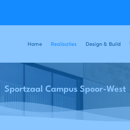
Home
Realisaties
Design & Build
Sportzaal Campus Spoor-West
Home
Realisaties
SPORTAND - Sportzaal Campus Spoor-West - Anderlecht
-
-