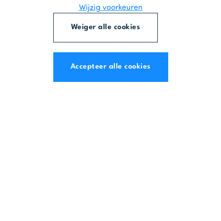
Wijzig voorkeuren
Weiger alle cookies
Accepteer alle cookies
OVER ACH
Met meer dan 400
gerealiseerde projecten
voor de overheid en
bedrijven is ACH een
gespecialiseerd