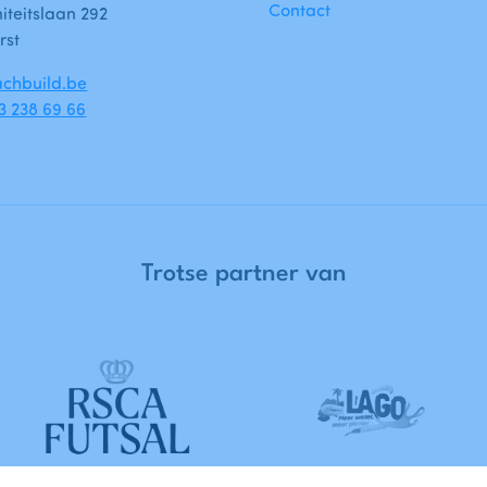
Contact
teitslaan 292
rst
chbuild.be
)3 238 69 66
Trotse
partner
van