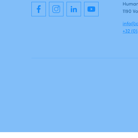
Humani
1190 Vo
info@a
+32 (0