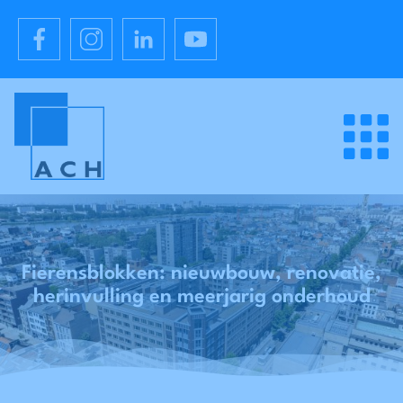
Fierensblokken: nieuwbouw, renovatie,
herinvulling en meerjarig onderhoud