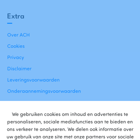
Extra
Over ACH
Cookies
Privacy
Disclaimer
Leveringsvoorwaarden
Onderaannemingsvoorwaarden
We gebruiken cookies om inhoud en advertenties te
personaliseren, sociale mediafuncties aan te bieden en
ons verkeer te analyseren. We delen ook informatie over
uw gebruik van onze site met onze partners voor sociale
Trotse
partner
van