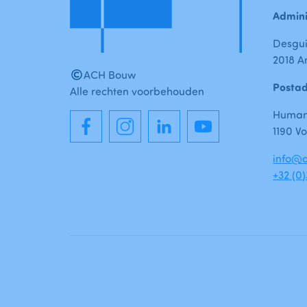
Admini
Desgui
2018 A
ACH Bouw
Posta
Alle rechten voorbehouden
Humani
1190 Vo
info@a
+32 (0