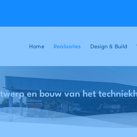
Home
Realisaties
Design & Build
twerp en bouw van het techniekh
Home
Realisaties
TECHNIEKHUIS - Ontwerp en bouw van het techniekhuis
-
-