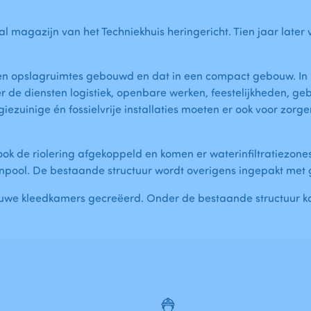
l magazijn van het Techniekhuis heringericht. Tien jaar late
 en opslagruimtes gebouwd en dat in een compact gebouw. In h
 de diensten logistiek, openbare werken, feestelijkheden, g
zuinige én fossielvrije installaties moeten er ook voor zorgen
 de riolering afgekoppeld en komen er waterinfiltratiezones. 
enpool. De bestaande structuur wordt overigens ingepakt met g
euwe kleedkamers gecreëerd. Onder de bestaande structuur k