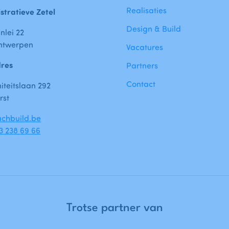
Realisaties
stratieve Zetel
Design & Build
nlei 22
ntwerpen
Vacatures
dres
Partners
Contact
teitslaan 292
rst
chbuild.be
)3 238 69 66
Trotse
partner
van