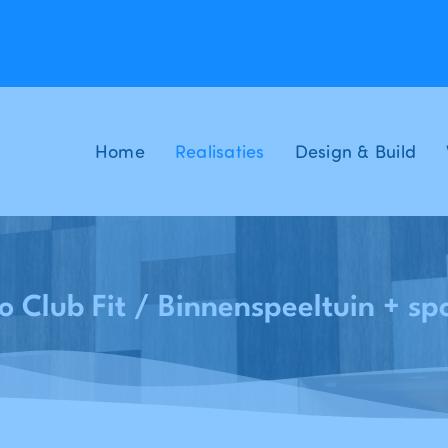
Home
Realisaties
Design & Build
Club Fit / Binnenspeeltuin + spo
Home
Realisaties
ZWEVEZ - Zwembad Lago Club Fit / Binnenspeeltuin + sportzaal “Speel” - Zwevegem
-
-