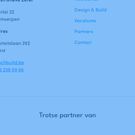
Design & Build
nlei 22
ntwerpen
Vacatures
dres
Partners
Contact
teitslaan 292
rst
chbuild.be
)3 238 69 66
Trotse
partner
van