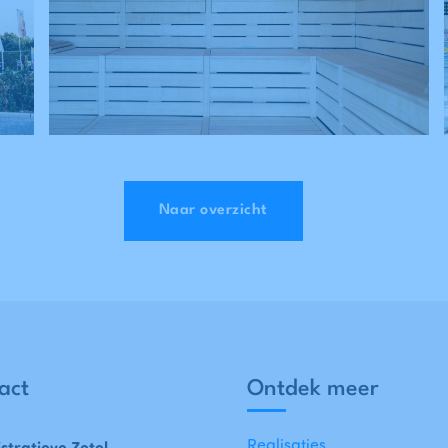
Naar overzicht
act
Ontdek meer
Realisaties
stratieve Zetel