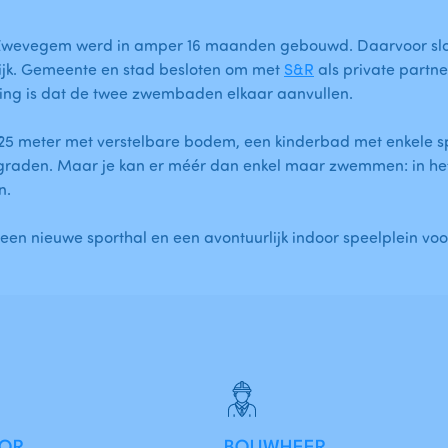
 Zwevegem werd in amper 16 maanden gebouwd. Daarvoor sl
ijk. Gemeente en stad besloten om met
S&R
als private part
ling is dat de twee zwembaden elkaar aanvullen.
5 meter met verstelbare bodem, een kinderbad met enkele 
graden. Maar je kan er méér dan enkel maar zwemmen: in het
n.
n nieuwe sporthal en een avontuurlijk indoor speelplein voor 