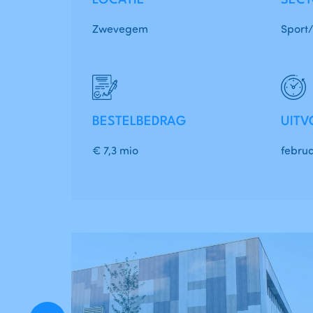
LOCATIE
SEC
Zwevegem
Sport/
BESTELBEDRAG
UITV
€ 7,3 mio
februa