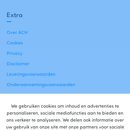
Extra
Over ACH
Cookies
Privacy
Disclaimer
Leveringsvoorwaarden
Onderaannemingsvoorwaarden
We gebruiken cookies om inhoud en advertenties te
personaliseren, sociale mediafuncties aan te bieden en
ons verkeer te analyseren. We delen ook informatie over
uw gebruik van onze site met onze partners voor sociale
Trotse
partner
van